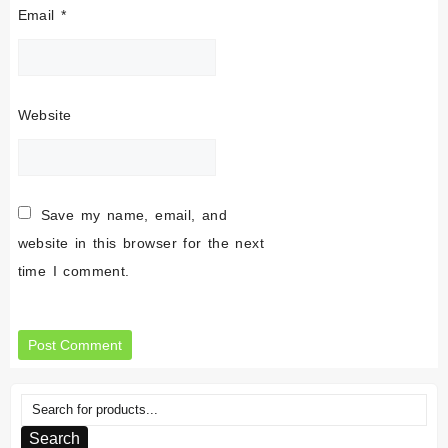
Email
*
Website
Save my name, email, and
website in this browser for the next
time I comment.
Search