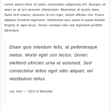
Lorem ipsum dolor sit amet, consectetur adipiscing elit. Quisque sit
amet ex at orci posuere ullamcorper. Maecenas at iaculis diam.
Nulla sem mauris, posuere id orci eget, rutrum efficitur nisl. Fusce
dapibus tincidunt dignissim. Vestibulum quis quam et quam blandit
fringilla id eget lacus. Donec volutpat odio sed dignissim porttitor
bibendum.
Etiam quis interdum felis, at pellentesque
metus. Morbi eget con lectus. Donec
eleifend ultricies urna et euismod. Sed
consectetur tellus eget odio aliquet, vel
vestibulum tellus.
Lee Hari
— CEO of Woostify