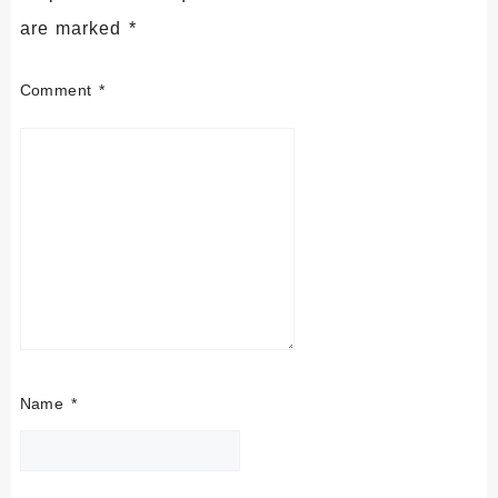
are marked
*
Comment
*
Name
*